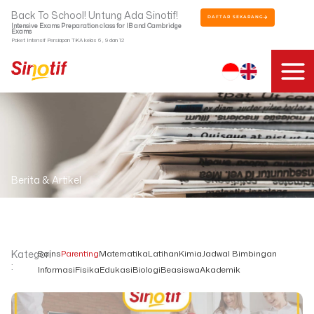
Skip
Back To School! Untung Ada Sinotif!
DAFTAR SEKARANG
to
Intensive Exams Preparation class for IB and Cambridge
Exams
content
Paket Intensif Persiapan TKA kelas 6 , 9 dan 12
Berita & Artikel
Kategori
Sains
Parenting
Matematika
Latihan
Kimia
Jadwal Bimbingan
:
Informasi
Fisika
Edukasi
Biologi
Beasiswa
Akademik
Page
Page
Page
Page
Page
Page
Page
Page
Page
Page
Page
Page
Page
Page
Page
Page
Page
Page
Page
Page
Page
Page
Page
Page
Page
Page
Page
Page
Page
Page
Pag