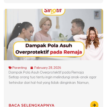
Parenting
February 28, 2025
Dampak Pola Asuh Overprotektif pada Remaja
Setiap orang tua tentu ingin melindungi anak-anak agar
terhindar dari hal-hal yang tidak diinginkan. Namun,
BACA SELENGKAPNYA