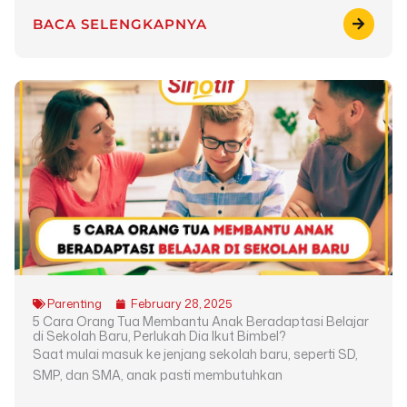
BACA SELENGKAPNYA
Parenting
February 28, 2025
5 Cara Orang Tua Membantu Anak Beradaptasi Belajar
di Sekolah Baru, Perlukah Dia Ikut Bimbel?
Saat mulai masuk ke jenjang sekolah baru, seperti SD,
SMP, dan SMA, anak pasti membutuhkan