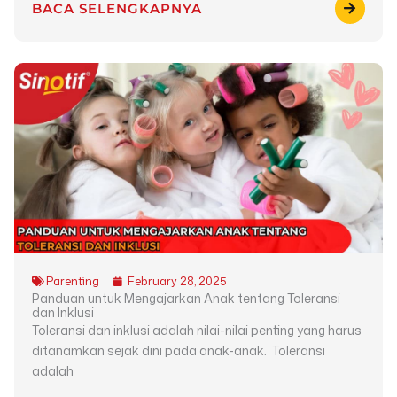
BACA SELENGKAPNYA
Parenting
February 28, 2025
Panduan untuk Mengajarkan Anak tentang Toleransi
dan Inklusi
Toleransi dan inklusi adalah nilai-nilai penting yang harus
ditanamkan sejak dini pada anak-anak. Toleransi
adalah