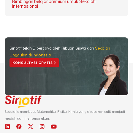
Bimbingan belajar premium untuk Sekolah
Internasional
Sinotif telah Dipercaya oleh Ribuan Siswa dari
Sekolah
Unggulan di Indonesia!
KONSULTASI GRATIS
Spesialis membuat Matematika, Fisika, Kimia yang dirasakan sulit menjadi
mudah dan menyenangkan.
L
F
X
I
Y
i
a
-
n
o