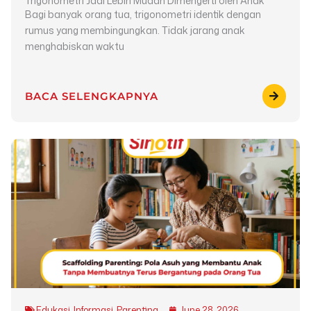
Trigonometri Jadi Lebih Mudah Dimengerti oleh Anak
Bagi banyak orang tua, trigonometri identik dengan
rumus yang membingungkan. Tidak jarang anak
menghabiskan waktu
BACA SELENGKAPNYA
Edukasi
,
Informasi
,
Parenting
June 28, 2026