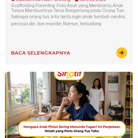
Scaffolding Parenting: Pola Asuh yang Membantu Anak
Tanpa Membuatnya Terus Bergantung pada Orang Tua
Sebagai orang tua, kita tentu ingin anak tumbuh cerdas,
percaya diri, dan mandiri. Namun, terkadang
BACA SELENGKAPNYA