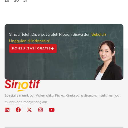
29
30
31
Sinotif telah Dipercaya oleh Ribuan Siswa dari
Sekolah
Unggulan di Indonesia!
KONSULTASI GRATIS
Spesialis membuat Matematika, Fisika, Kimia yang dirasakan sulit menjadi
mudah dan menyenangkan.
L
F
X
I
Y
i
a
-
n
o
n
c
t
s
u
k
e
w
t
t