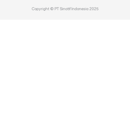
e
b
i
a
u
d
o
t
g
b
Copyright © PT Sinotif Indonesia 2025
i
o
t
r
e
n
k
e
a
r
m