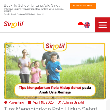
Skip
Back To School! Untung Ada Sinotif!
DAFTAR SEKARANG
to
Intensive Exams Preparation class for IB and Cambridge
Exams
content
Paket Intensif Persiapan TKA kelas 6 , 9 dan 12
Parenting
April 16, 2025
Admin Sinotif
Tips Mengajarkan Pola Hidup Sehat