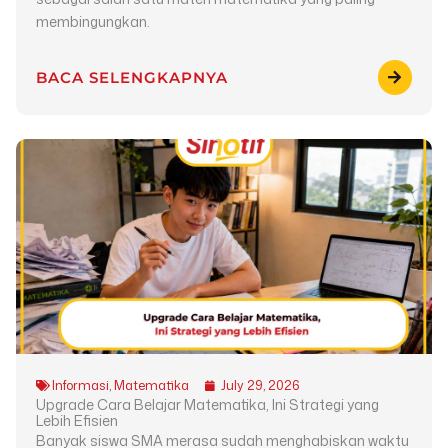
membingungkan.
BACA SELENGKAPNYA
Informasi
,
Matematika
July 29, 2026
Upgrade Cara Belajar Matematika, Ini Strategi yang
Lebih Efisien
Banyak siswa SMA merasa sudah menghabiskan waktu