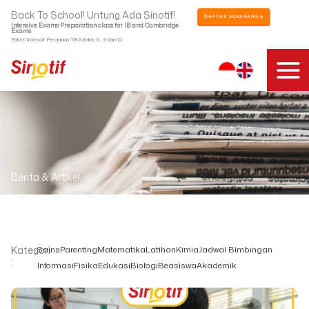
Skip
Back To School! Untung Ada Sinotif!
DAFTAR SEKARANG
to
Intensive Exams Preparation class for IB and Cambridge
Exams
content
Paket Intensif Persiapan TKA kelas 6 , 9 dan 12
Berita & Artikel
Kategori
Sains
Parenting
Matematika
Latihan
Kimia
Jadwal Bimbingan
:
Informasi
Fisika
Edukasi
Biologi
Beasiswa
Akademik
Page
Page
Page
Page
Page
Page
Page
Page
Page
Page
Page
Page
Page
Page
Page
Page
Page
Page
Page
Page
Page
Page
Page
Page
Page
Page
Page
Page
Page
Page
Page
Page
Page
Page
Page
Page
Page
Page
Page
Page
Page
Page
Page
Page
Page
Page
Page
Page
Page
Page
Page
Page
Page
Page
Page
Page
Page
Page
Page
Page
Page
Page
Page
Page
Page
Page
Page
Page
Page
Page
Page
Page
Page
Page
Page
Page
Page
Page
Page
Page
Page
Page
Page
Page
Page
Page
Page
Page
Page
Page
Page
Page
Page
Page
Page
Page
Page
Page
Page
Page
Page
Page
Page
Page
Page
Page
Page
Page
Page
Page
Page
Page
Page
Page
Page
Page
Page
Page
Page
Page
Pa
Pa
Pa
Pa