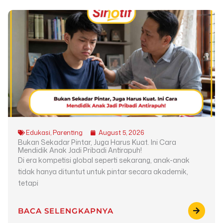
Edukasi
,
Parenting
August 5, 2026
Bukan Sekadar Pintar, Juga Harus Kuat. Ini Cara
Mendidik Anak Jadi Pribadi Antirapuh!
Di era kompetisi global seperti sekarang, anak-anak
tidak hanya dituntut untuk pintar secara akademik,
tetapi
BACA SELENGKAPNYA