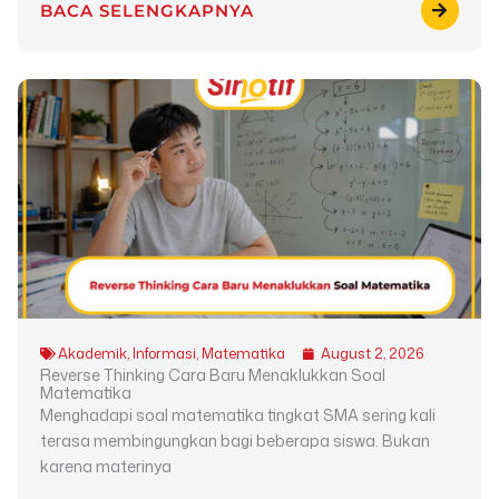
BACA SELENGKAPNYA
Akademik
,
Informasi
,
Matematika
August 2, 2026
Reverse Thinking Cara Baru Menaklukkan Soal
Matematika
Menghadapi soal matematika tingkat SMA sering kali
terasa membingungkan bagi beberapa siswa. Bukan
karena materinya