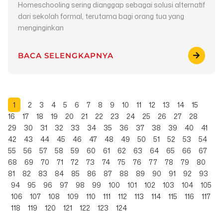
Homeschooling sering dianggap sebagai solusi alternatif
dari sekolah formal, terutama bagi orang tua yang
menginginkan
BACA SELENGKAPNYA
1
2
3
4
5
6
7
8
9
10
11
12
13
14
15
16
17
18
19
20
21
22
23
24
25
26
27
28
29
30
31
32
33
34
35
36
37
38
39
40
41
42
43
44
45
46
47
48
49
50
51
52
53
54
55
56
57
58
59
60
61
62
63
64
65
66
67
68
69
70
71
72
73
74
75
76
77
78
79
80
81
82
83
84
85
86
87
88
89
90
91
92
93
94
95
96
97
98
99
100
101
102
103
104
105
106
107
108
109
110
111
112
113
114
115
116
117
118
119
120
121
122
123
124