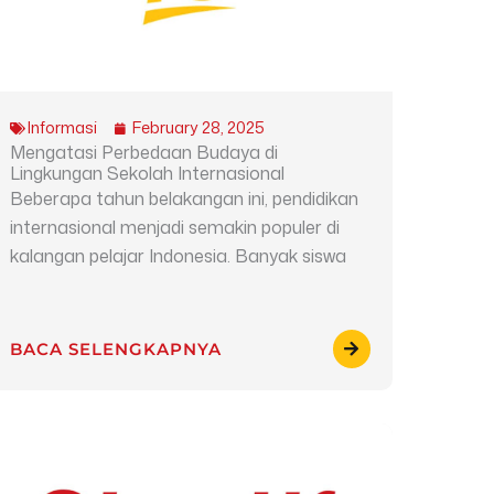
Informasi
February 28, 2025
Mengatasi Perbedaan Budaya di
Lingkungan Sekolah Internasional
Beberapa tahun belakangan ini, pendidikan
internasional menjadi semakin populer di
kalangan pelajar Indonesia. Banyak siswa
BACA SELENGKAPNYA