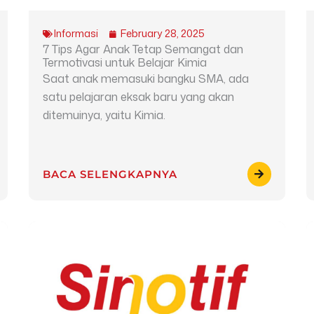
Informasi
February 28, 2025
7 Tips Agar Anak Tetap Semangat dan
Termotivasi untuk Belajar Kimia
Saat anak memasuki bangku SMA, ada
satu pelajaran eksak baru yang akan
ditemuinya, yaitu Kimia.
BACA SELENGKAPNYA