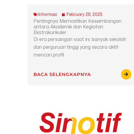
Informasi
February 28, 2025
Pentingnya Memastikan Keseimbangan
antara Akademik dan Kegiatan
Ekstrakurikuler
Di era persaingan saat ini, banyak sekolah
dan perguruan tinggi yang secara aktif
mencari profil
BACA SELENGKAPNYA