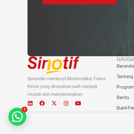
NAVIGA
Berand
Tentang
Spesialis membuat Matematika, Fisika,
Kimia yang dirasakan sulit menjadi
Progra
mudah dan menyenangkan.
Berita
L
F
X
I
Y
i
a
-
n
o
Bukti P
1
n
c
t
s
u
k
e
w
t
t
e
b
i
a
u
d
o
t
g
b