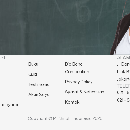
SI
ALAM
a
Buku
Big Bang
Jl. Da
Competition
blok B1
Quiz
Jakart
Privacy Policy
m
Testimonial
TELE
Syarat & Ketentuan
021 - 
Akun Saya
021 - 
Kontak
embayaran
Copyright © PT Sinotif Indonesia 2025