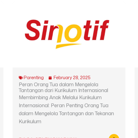
Parenting
February 28, 2025
Peran Orang Tua dalam Mengelola
Tantangan dari Kurikulum Internasional
Membimbing Anak Melalui Kurikulum
Internasional: Peran Penting Orang Tua
dalam Mengelola Tantangan dan Tekanan
Kurikulum