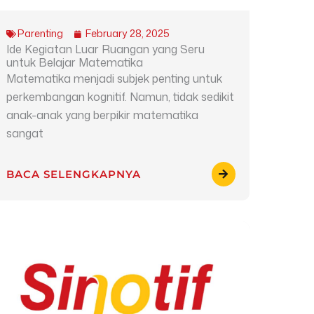
Parenting
February 28, 2025
Ide Kegiatan Luar Ruangan yang Seru
untuk Belajar Matematika
Matematika menjadi subjek penting untuk
perkembangan kognitif. Namun, tidak sedikit
anak-anak yang berpikir matematika
sangat
BACA SELENGKAPNYA