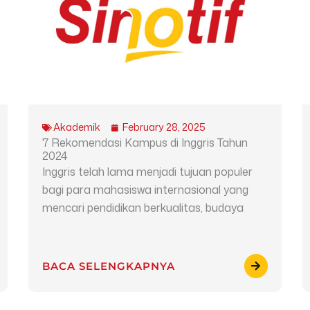
Akademik
February 28, 2025
7 Rekomendasi Kampus di Inggris Tahun
2024
Inggris telah lama menjadi tujuan populer
bagi para mahasiswa internasional yang
mencari pendidikan berkualitas, budaya
BACA SELENGKAPNYA