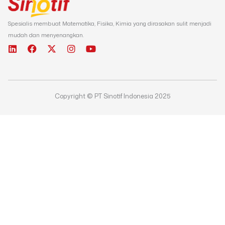
Spesialis membuat Matematika, Fisika, Kimia yang dirasakan sulit menjadi
mudah dan menyenangkan.
L
F
X
I
Y
i
a
-
n
o
n
c
t
s
u
k
e
w
t
t
e
b
i
a
u
d
o
t
g
b
Copyright © PT Sinotif Indonesia 2025
i
o
t
r
e
n
k
e
a
r
m