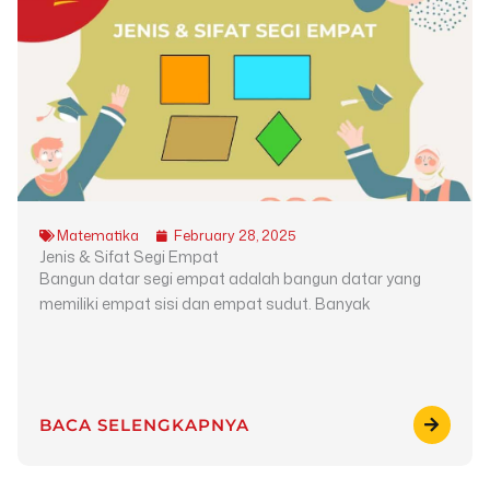
Matematika
February 28, 2025
Jenis & Sifat Segi Empat
Bangun datar segi empat adalah bangun datar yang
memiliki empat sisi dan empat sudut. Banyak
BACA SELENGKAPNYA