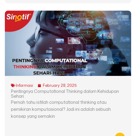
Informasi
February 28, 2025
Pentingnya Computational Thinking dalam Kehidupan
Sehari
Pernah tahu istilah computational thinking atau
pemikiran komputasional? Jadi ini adalah sebuah
konsep yang semakin