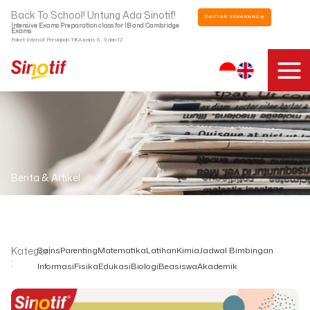
Skip
Back To School! Untung Ada Sinotif!
DAFTAR SEKARANG
to
Intensive Exams Preparation class for IB and Cambridge
Exams
content
Paket Intensif Persiapan TKA kelas 6 , 9 dan 12
Berita & Artikel
Kategori
Sains
Parenting
Matematika
Latihan
Kimia
Jadwal Bimbingan
:
Informasi
Fisika
Edukasi
Biologi
Beasiswa
Akademik
Page
Page
Page
Page
Page
Page
Page
Page
Page
Page
Page
Page
Page
Page
Page
Page
Page
Page
Page
Page
Page
Page
Page
Page
Page
Page
Page
Page
Page
Page
Page
Page
Page
Page
Page
Page
Page
Page
Page
Page
Page
Page
Page
Page
Page
Page
Page
Page
Page
Page
Page
Page
Page
Page
Page
Page
Page
Page
Page
Page
Page
Page
Page
Page
Page
Page
Page
Page
Page
Page
Page
Page
Page
Page
Page
Page
Page
Page
Page
Page
Page
Page
Page
Page
Page
Page
Page
Page
Page
Page
Page
Page
Page
Page
Page
Page
Page
Page
Page
Page
Page
Page
Page
Page
Page
Page
Page
Page
Page
Page
Page
Page
Page
Page
Page
Page
Page
Page
Pag
Pa
Pa
Pa
Pa
Pa