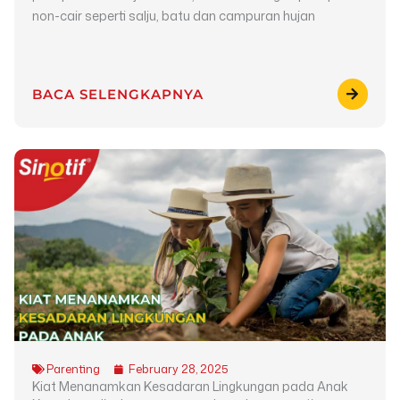
non-cair seperti salju, batu dan campuran hujan
BACA SELENGKAPNYA
Parenting
February 28, 2025
Kiat Menanamkan Kesadaran Lingkungan pada Anak