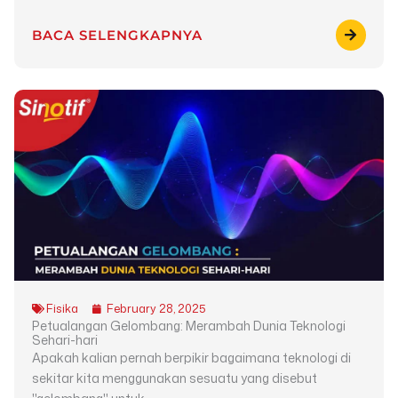
BACA SELENGKAPNYA
Fisika
February 28, 2025
Petualangan Gelombang: Merambah Dunia Teknologi
Sehari-hari
Apakah kalian pernah berpikir bagaimana teknologi di
sekitar kita menggunakan sesuatu yang disebut