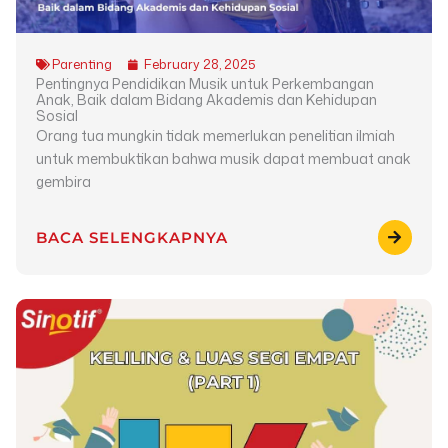
Parenting
February 28, 2025
Pentingnya Pendidikan Musik untuk Perkembangan
Anak, Baik dalam Bidang Akademis dan Kehidupan
Sosial
Orang tua mungkin tidak memerlukan penelitian ilmiah
untuk membuktikan bahwa musik dapat membuat anak
gembira
BACA SELENGKAPNYA