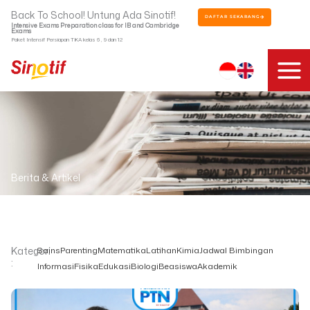
Skip
Back To School! Untung Ada Sinotif!
DAFTAR SEKARANG
to
Intensive Exams Preparation class for IB and Cambridge
Exams
content
Paket Intensif Persiapan TKA kelas 6 , 9 dan 12
Berita & Artikel
Kategori
Sains
Parenting
Matematika
Latihan
Kimia
Jadwal Bimbingan
:
Informasi
Fisika
Edukasi
Biologi
Beasiswa
Akademik
Page
Page
Page
Page
Page
Page
Page
Page
Page
Page
Page
Page
Page
Page
Page
Page
Page
Page
Page
Page
Page
Page
Page
Page
Page
Page
Page
Page
Page
Page
Page
Page
Page
Page
Page
Page
Page
Page
Page
Page
Page
Page
Page
Page
Page
Page
Page
Page
Page
Page
Page
Page
Page
Page
Page
Page
Page
Page
Page
Page
Page
Page
Page
Page
Page
Page
Page
Page
Page
Page
Page
Page
Page
Page
Page
Page
Page
Page
Page
Page
Page
Page
Page
Page
Page
Page
Page
Page
Page
Page
Page
Page
Page
Page
Page
Page
Page
Page
Page
Page
Page
Page
Page
Page
Page
Page
Page
Page
Page
Page
Page
Page
Page
Page
Page
Page
Page
Page
Page
Page
Pa
Pa
Pa
Pa