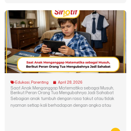
Edukasi
,
Parenting
April 28, 2026
Saat Anak Menganggap Matematika sebagai Musuh,
Berikut Peran Orang Tua Mengubahnya Jadi Sahabat
Sebagian anak tumbuh dengan rasa takut atau tidak
nyaman setiap kali berhadapan dengan angka atau