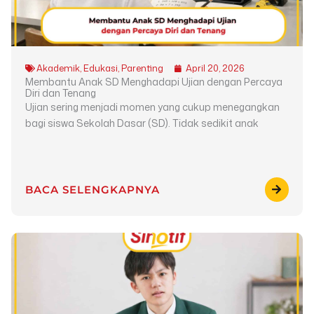
Akademik
,
Edukasi
,
Parenting
April 20, 2026
Membantu Anak SD Menghadapi Ujian dengan Percaya
Diri dan Tenang
Ujian sering menjadi momen yang cukup menegangkan
bagi siswa Sekolah Dasar (SD). Tidak sedikit anak
BACA SELENGKAPNYA