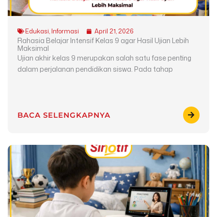
Edukasi
,
Informasi
April 21, 2026
Rahasia Belajar Intensif Kelas 9 agar Hasil Ujian Lebih
Maksimal
Ujian akhir kelas 9 merupakan salah satu fase penting
dalam perjalanan pendidikan siswa. Pada tahap
BACA SELENGKAPNYA