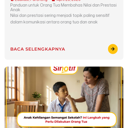
Panduan untuk Orang Tua Membahas Nilai dan Prestasi
Anak
Nilai dan prestasi sering menjadi topik paling sensitif
dalam komunikasi antara orang tua dan anak
BACA SELENGKAPNYA