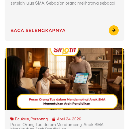
setelah lulus SMA. Sebagian orang melihatnya sebagai
BACA SELENGKAPNYA
Edukasi
,
Parenting
April 24, 2026
Peran Orang Tua dalam Mendampingi Anak SMA