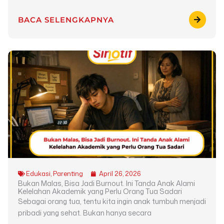
BACA SELENGKAPNYA
Edukasi
,
Parenting
April 26, 2026
Bukan Malas, Bisa Jadi Burnout. Ini Tanda Anak Alami
Kelelahan Akademik yang Perlu Orang Tua Sadari
Sebagai orang tua, tentu kita ingin anak tumbuh menjadi
pribadi yang sehat. Bukan hanya secara