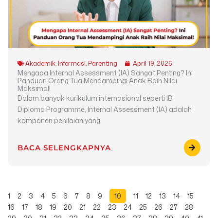
Akademik
,
Informasi
,
Parenting
April 19, 2026
Mengapa Internal Assessment (IA) Sangat Penting? Ini
Panduan Orang Tua Mendampingi Anak Raih Nilai
Maksimal!
Dalam banyak kurikulum internasional seperti IB
Diploma Programme, Internal Assessment (IA) adalah
komponen penilaian yang
BACA SELENGKAPNYA
1
2
3
4
5
6
7
8
9
10
11
12
13
14
15
16
17
18
19
20
21
22
23
24
25
26
27
28