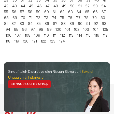
29
30
31
32
33
34
35
36
37
38
39
40
41
42
43
44
45
46
47
48
49
50
51
52
53
54
55
56
57
58
59
60
61
62
63
64
65
66
67
68
69
70
71
72
73
74
75
76
77
78
79
80
81
82
83
84
85
86
87
88
89
90
91
92
93
94
95
96
97
98
99
100
101
102
103
104
105
106
107
108
109
110
111
112
113
114
115
116
117
118
119
120
121
122
123
124
Sinotif telah Dipercaya oleh Ribuan Siswa dari
Sekolah
Unggulan di Indonesia!
KONSULTASI GRATIS