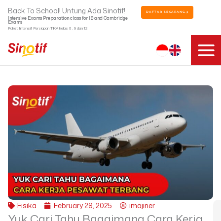
Skip
Back To School! Untung Ada Sinotif!
DAFTAR SEKARANG
to
Intensive Exams Preparation class for IB and Cambridge
Exams
content
Paket Intensif Persiapan TKA kelas 6 , 9 dan 12
Fisika
February 28, 2025
imajiner
Yuk Cari Tahu Bagaimana Cara Kerja