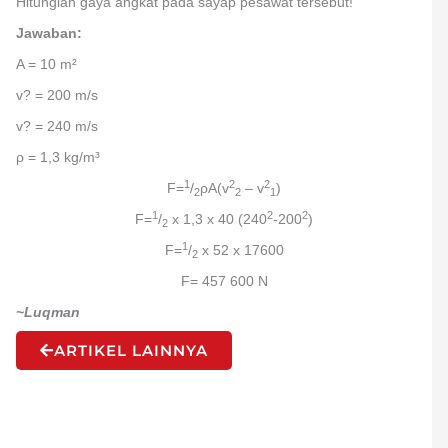
Hitunglah gaya angkat pada sayap pesawat tersebut!
Jawaban:
A = 10 m²
v? = 200 m/s
v? = 240 m/s
ρ = 1,3 kg/m³
1
2
2
F=
/
ρA(v
– v
)
2
2
1
1
2
2
F=
/
x 1,3 x 40 (240
-200
)
2
1
F=
/
x 52 x 17600
2
F= 457 600 N
~Luqman
ARTIKEL LAINNYA