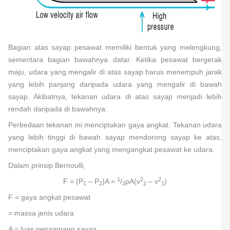
Bagian atas sayap pesawat memiliki bentuk yang melengkung,
sementara bagian bawahnya datar. Ketika pesawat bergerak
maju, udara yang mengalir di atas sayap harus menempuh jarak
yang lebih panjang daripada udara yang mengalir di bawah
sayap. Akibatnya, tekanan udara di atas sayap menjadi lebih
rendah daripada di bawahnya.
Perbedaan tekanan ini menciptakan gaya angkat. Tekanan udara
yang lebih tinggi di bawah sayap mendorong sayap ke atas,
menciptakan gaya angkat yang mengangkat pesawat ke udara.
Dalam prinsip Bernoulli,
1
2
2
F = (P
– P
)A =
/
ρA(v
– v
)
1
2
2
2
1
F = gaya angkat pesawat
= massa jenis udara
A = luas penampang sayap