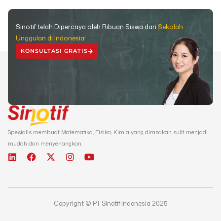
Sinotif telah Dipercaya oleh Ribuan Siswa dari
Sekolah
Unggulan di Indonesia!
KONSULTASI GRATIS
Spesialis membuat Matematika, Fisika, Kimia yang dirasakan sulit menjadi
mudah dan menyenangkan.
L
F
X
I
Y
i
a
-
n
o
n
c
t
s
u
k
e
w
t
t
e
b
i
a
u
d
o
t
g
b
Copyright © PT Sinotif Indonesia 2025
i
o
t
r
e
n
k
e
a