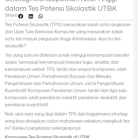
dalam Tes Potensi Skolastik UTBK
Share
Tes Potensi Skolastik (TPS) merupakan salah satu rangkaian
dari Ujian Tulis Berbasis Komputer yang merupakan salah
satu tes masuk perguruan tinggi di Indonesia. Apa itu tes
skolastik?
Tes yang satu ini didesain untuk menguji kemampuan berpikir
siswa, termasuk kemampuan berpikir logis, analitis, dan
kemampuan verbal. TPS terdiri dari empat komponen, ialah
Penalaran Umum, Pemahaman Bacaan dan Menulis,
Pengetahuan dan Pemahaman Umum, serta Pengetahuan
Kuantitatif. Komponen Penalaran Umum terdiri dari tiga sub-
komponen, ialah penalaran induktif, penalaran deduktif, dan
penalaran kuantitatif.
Nah, apa saja yang diuji dalam TPS dan bagaimana strategi
yang bisa disiapkan calon mahasiswa sebelum mengikuti tes
ini? Berikut penjelasan selengkapnya:
Komponen Tes Potensi Skolastik di UTBK