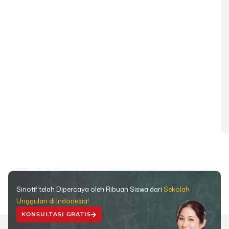
Sinotif telah Dipercaya oleh Ribuan Siswa dari
Sekolah
Unggulan di Indonesia!
KONSULTASI GRATIS