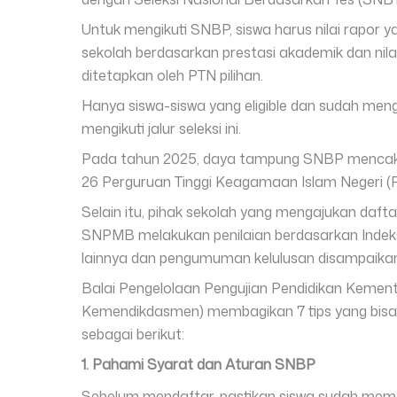
Untuk mengikuti SNBP, siswa harus
nilai rapor 
sekolah berdasarkan prestasi akademik dan nilai
ditetapkan oleh PTN pilihan.
Hanya siswa-siswa yang eligible dan sudah men
mengikuti jalur seleksi ini.
Pada tahun 2025, daya tampung SNBP mencakup
26 Perguruan Tinggi Keagamaan Islam Negeri (PT
Selain itu, pihak sekolah yang
mengajukan dafta
SNPMB melakukan penilaian berdasarkan Indeks P
lainnya dan pengumuman kelulusan disampaika
Balai Pengelolaan Pengujian Pendidikan Kemen
Kemendikdasmen) membagikan 7 tips yang bisa j
sebagai berikut:
1. Pahami Syarat dan Aturan SNBP
Sebelum mendaftar, pastikan siswa sudah mema