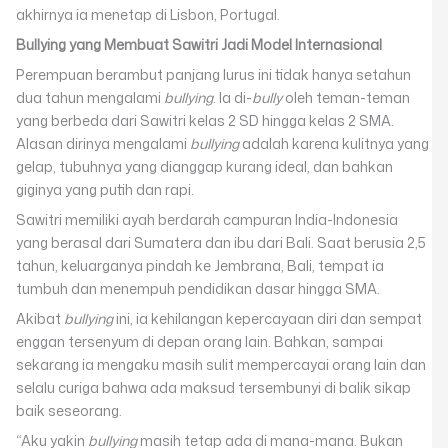
akhirnya ia menetap di Lisbon, Portugal.
Bullying yang Membuat Sawitri Jadi Model Internasional
Perempuan berambut panjang lurus ini tidak hanya setahun
dua tahun mengalami
bullying
. Ia di-
bully
oleh teman-teman
yang berbeda dari Sawitri kelas 2 SD hingga kelas 2 SMA.
Alasan dirinya mengalami
bullying
adalah karena kulitnya yang
gelap, tubuhnya yang dianggap kurang ideal, dan bahkan
giginya yang putih dan rapi.
Sawitri memiliki ayah berdarah campuran India-Indonesia
yang berasal dari Sumatera dan ibu dari Bali. Saat berusia 2,5
tahun, keluarganya pindah ke Jembrana, Bali, tempat ia
tumbuh dan menempuh pendidikan dasar hingga SMA.
Akibat
bullying
ini, ia kehilangan kepercayaan diri dan sempat
enggan tersenyum di depan orang lain. Bahkan, sampai
sekarang ia mengaku masih sulit mempercayai orang lain dan
selalu curiga bahwa ada maksud tersembunyi di balik sikap
baik seseorang.
“Aku yakin
bullying
masih tetap ada di mana-mana. Bukan