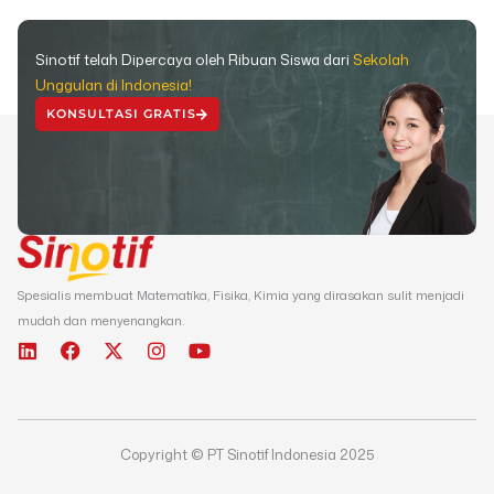
Sinotif telah Dipercaya oleh Ribuan Siswa dari
Sekolah
Unggulan di Indonesia!
KONSULTASI GRATIS
Spesialis membuat Matematika, Fisika, Kimia yang dirasakan sulit menjadi
mudah dan menyenangkan.
L
F
X
I
Y
i
a
-
n
o
n
c
t
s
u
k
e
w
t
t
e
b
i
a
u
d
o
t
g
b
Copyright © PT Sinotif Indonesia 2025
i
o
t
r
e
n
k
e
a