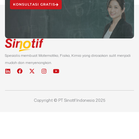
KONSULTASI GRATIS
Spesialis membuat Matematika, Fisika, Kimia yang dirasakan sulit menjadi
mudah dan menyenangkan.
L
F
X
I
Y
i
a
-
n
o
n
c
t
s
u
k
e
w
t
t
e
b
i
a
u
d
o
t
g
b
Copyright © PT Sinotif Indonesia 2025
i
o
t
r
e
n
k
e
a
r
m