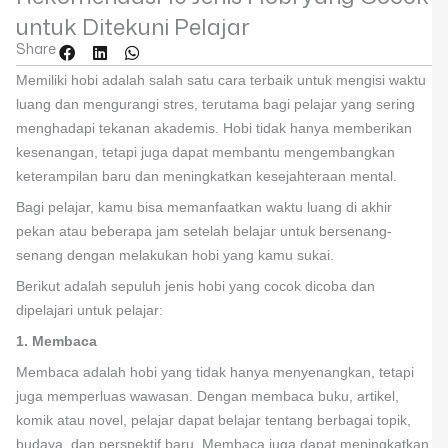
untuk Ditekuni Pelajar
Share
Memiliki hobi adalah salah satu cara terbaik untuk mengisi waktu
luang dan mengurangi stres, terutama bagi pelajar yang sering
menghadapi tekanan akademis. Hobi tidak hanya memberikan
kesenangan, tetapi juga dapat membantu mengembangkan
keterampilan baru dan meningkatkan kesejahteraan mental.
Bagi pelajar, kamu bisa memanfaatkan waktu luang di akhir
pekan atau beberapa jam setelah belajar untuk bersenang-
senang dengan melakukan hobi yang kamu sukai.
Berikut adalah sepuluh jenis hobi yang cocok dicoba dan
dipelajari untuk pelajar:
1. Membaca
Membaca adalah hobi yang tidak hanya menyenangkan, tetapi
juga memperluas wawasan. Dengan membaca buku, artikel,
komik atau novel, pelajar dapat belajar tentang berbagai topik,
budaya, dan perspektif baru. Membaca juga dapat meningkatkan