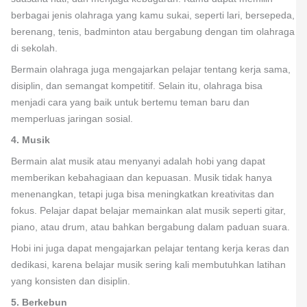
berbagai jenis olahraga yang kamu sukai, seperti lari, bersepeda,
berenang, tenis, badminton atau bergabung dengan tim olahraga
di sekolah.
Bermain olahraga juga mengajarkan pelajar tentang kerja sama,
disiplin, dan semangat kompetitif. Selain itu, olahraga bisa
menjadi cara yang baik untuk bertemu teman baru dan
memperluas jaringan sosial.
4. Musik
Bermain alat musik atau menyanyi adalah hobi yang dapat
memberikan kebahagiaan dan kepuasan. Musik tidak hanya
menenangkan, tetapi juga bisa meningkatkan kreativitas dan
fokus. Pelajar dapat belajar memainkan alat musik seperti gitar,
piano, atau drum, atau bahkan bergabung dalam paduan suara.
Hobi ini juga dapat mengajarkan pelajar tentang kerja keras dan
dedikasi, karena belajar musik sering kali membutuhkan latihan
yang konsisten dan disiplin.
5. Berkebun