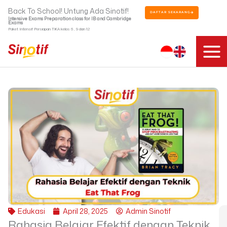
Skip
Back To School! Untung Ada Sinotif!
DAFTAR SEKARANG
to
Intensive Exams Preparation class for IB and Cambridge
Exams
content
Paket Intensif Persiapan TKA kelas 6 , 9 dan 12
Edukasi
April 28, 2025
Admin Sinotif
Rahasia Belajar Efektif dengan Teknik