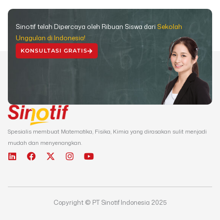
Sinotif telah Dipercaya oleh Ribuan Siswa dari
Sekolah
Unggulan di Indonesia!
KONSULTASI GRATIS
Spesialis membuat Matematika, Fisika, Kimia yang dirasakan sulit menjadi
mudah dan menyenangkan.
L
F
X
I
Y
i
a
-
n
o
n
c
t
s
u
k
e
w
t
t
e
b
i
a
u
d
o
t
g
b
Copyright © PT Sinotif Indonesia 2025
i
o
t
r
e
n
k
e
a