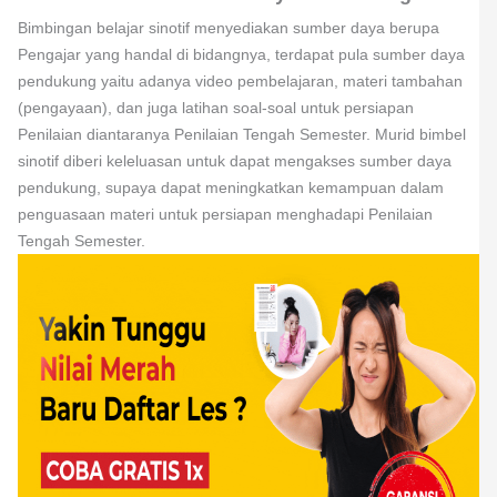
Bimbingan belajar sinotif menyediakan sumber daya berupa
Pengajar yang handal di bidangnya, terdapat pula sumber daya
pendukung yaitu adanya video pembelajaran, materi tambahan
(pengayaan), dan juga latihan soal-soal untuk persiapan
Penilaian diantaranya Penilaian Tengah Semester. Murid bimbel
sinotif diberi keleluasan untuk dapat mengakses sumber daya
pendukung, supaya dapat meningkatkan kemampuan dalam
penguasaan materi untuk persiapan menghadapi Penilaian
Tengah Semester.