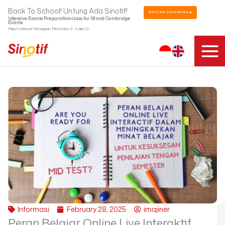
Skip
Back To School! Untung Ada Sinotif!
DAFTAR SEKARANG
to
Intensive Exams Preparation class for IB and Cambridge
Exams
content
Paket Intensif Persiapan TKA kelas 6 , 9 dan 12
Informasi
February 28, 2025
imajiner
Peran Belajar Online Live Interaktif