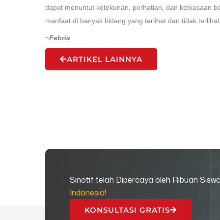
dapat menuntut ketekunan, perhatian, dan kebiasaan be
manfaat di banyak bidang yang terlihat dan tidak terlihat
~Febria
ARTIKEL LAINNYA
Sinotif telah Dipercaya oleh Ribuan Sisw
Indonesia!
KONSULTASI GRATIS