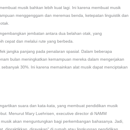
mbuat musik bahkan lebih kuat lagi. Ini karena membuat musik
mampuan menggenggam dan meremas benda, ketepatan linguistik dan
 otak.
mengembangkan jembatan antara dua belahan otak, yang
h cepat dan melalui rute yang berbeda.
fek jangka panjang pada penalaran spasial. Dalam beberapa
ama enam bulan meningkatkan kemampuan mereka dalam mengerjakan
ya sebanyak 30%. Ini karena memainkan alat musik dapat menciptakan
gartikan suara dan kata-kata, yang membuat pendidikan musik
t. Menurut Mary Luehrisen, executive director di NAMM
an musik akan menguntungkan bagi perkembangan bahasanya. Jadi,
 dipraktikkan, dirayakan" di rumah atau lingkungan pendidikan