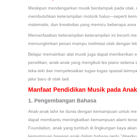
Meskipun mendengarkan musik berdampak pada otak, me
membutuhkan keterampilan motorik halus—seperti ke
matematis, dan kreativitas yang memicu beberapa area
Memanfaatkan keterampilan-keterampilan ini berarti 
memungkinkan pesan mampu melintasi otak dengan lebi
Belajar memainkan alat musik juga dapat memberikan e
penelitian, anak-anak yang mengikuti les piano sel
teka-teki dan menyelesaikan tugas-tugas spasial lainn
jalur baru di otak tadi.
Manfaat Pendidikan Musik pada Anak
1. Pengembangan Bahasa
Anak-anak lahir ke dunia dengan kemampuan untuk men
dapat membantu meningkatkan kemampuan alami tersebu
Foundation, anak yang tumbuh di lingkungan kaya ak
kemampuan bawaan anak dalam bahasa perlu "diperkuat,