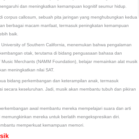
mengaruhi dan meningkatkan kemampuan kognitif seumur hidup.
 di corpus callosum, sebuah pita jaringan yang menghubungkan kedua
erikan berbagai macam manfaat, termasuk peningkatan kemampuan
bih baik.
te, University of Southern California, menemukan bahwa pengalaman
kembangan otak, terutama di bidang penguasaan bahasa dan
f Music Merchants (NAMM Foundation), belajar memainkan alat musik
an meningkatkan nilai SAT.
emua bidang perkembangan dan keterampilan anak, termasuk
erasi secara keseluruhan. Jadi, musik akan membantu tubuh dan pikiran
 perkembangan awal membantu mereka mempelajari suara dan arti
l memungkinkan mereka untuk berlatih mengekspresikan diri.
 membantu memperkuat kemampuan memori.
sik