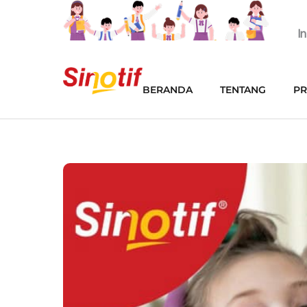
Skip
to
I
content
BERANDA
TENTANG
P