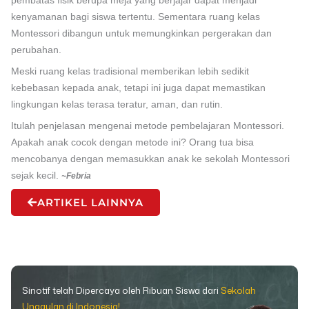
pembatas fisik berupa meja yang berjajar dapat menjadi
kenyamanan bagi siswa tertentu. Sementara ruang kelas
Montessori dibangun untuk memungkinkan pergerakan dan
perubahan.
Meski ruang kelas tradisional memberikan lebih sedikit
kebebasan kepada anak, tetapi ini juga dapat memastikan
lingkungan kelas terasa teratur, aman, dan rutin.
Itulah penjelasan mengenai metode pembelajaran Montessori.
Apakah anak cocok dengan metode ini? Orang tua bisa
mencobanya dengan memasukkan anak ke sekolah Montessori
sejak kecil.
~Febria
ARTIKEL LAINNYA
Sinotif telah Dipercaya oleh Ribuan Siswa dari
Sekolah
Unggulan di Indonesia!