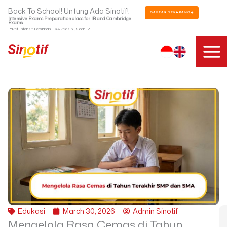
Skip
Back To School! Untung Ada Sinotif!
DAFTAR SEKARANG
to
Intensive Exams Preparation class for IB and Cambridge
Exams
content
Paket Intensif Persiapan TKA kelas 6 , 9 dan 12
Edukasi
March 30, 2026
Admin Sinotif
Mengelola Rasa Cemas di Tahun