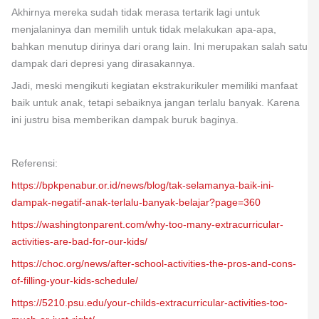
Akhirnya mereka sudah tidak merasa tertarik lagi untuk
menjalaninya dan memilih untuk tidak melakukan apa-apa,
bahkan menutup dirinya dari orang lain. Ini merupakan salah satu
dampak dari depresi yang dirasakannya.
Jadi, meski mengikuti kegiatan ekstrakurikuler memiliki manfaat
baik untuk anak, tetapi sebaiknya jangan terlalu banyak. Karena
ini justru bisa memberikan dampak buruk baginya.
Referensi:
https://bpkpenabur.or.id/news/blog/tak-selamanya-baik-ini-
dampak-negatif-anak-terlalu-banyak-belajar?page=360
https://washingtonparent.com/why-too-many-extracurricular-
activities-are-bad-for-our-kids/
https://choc.org/news/after-school-activities-the-pros-and-cons-
of-filling-your-kids-schedule/
https://5210.psu.edu/your-childs-extracurricular-activities-too-