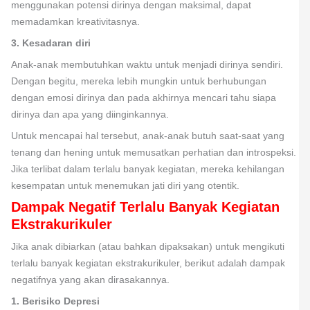
menggunakan potensi dirinya dengan maksimal, dapat
memadamkan kreativitasnya.
3. Kesadaran diri
Anak-anak membutuhkan waktu untuk menjadi dirinya sendiri.
Dengan begitu, mereka lebih mungkin untuk berhubungan
dengan emosi dirinya dan pada akhirnya mencari tahu siapa
dirinya dan apa yang diinginkannya.
Untuk mencapai hal tersebut, anak-anak butuh saat-saat yang
tenang dan hening untuk memusatkan perhatian dan introspeksi.
Jika terlibat dalam terlalu banyak kegiatan, mereka kehilangan
kesempatan untuk menemukan jati diri yang otentik.
Dampak Negatif Terlalu Banyak Kegiatan
Ekstrakurikuler
Jika anak dibiarkan (atau bahkan dipaksakan) untuk mengikuti
terlalu banyak kegiatan ekstrakurikuler, berikut adalah dampak
negatifnya yang akan dirasakannya.
1. Berisiko Depresi