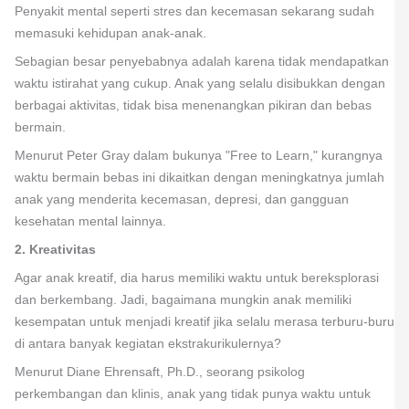
Penyakit mental seperti stres dan kecemasan sekarang sudah
memasuki kehidupan anak-anak.
Sebagian besar penyebabnya adalah karena tidak mendapatkan
waktu istirahat yang cukup. Anak yang selalu disibukkan dengan
berbagai aktivitas, tidak bisa menenangkan pikiran dan bebas
bermain.
Menurut Peter Gray dalam bukunya "Free to Learn," kurangnya
waktu bermain bebas ini dikaitkan dengan meningkatnya jumlah
anak yang menderita kecemasan, depresi, dan gangguan
kesehatan mental lainnya.
2. Kreativitas
Agar anak kreatif, dia harus memiliki waktu untuk bereksplorasi
dan berkembang. Jadi, bagaimana mungkin anak memiliki
kesempatan untuk menjadi kreatif jika selalu merasa terburu-buru
di antara banyak kegiatan ekstrakurikulernya?
Menurut Diane Ehrensaft, Ph.D., seorang psikolog
perkembangan dan klinis, anak yang tidak punya waktu untuk