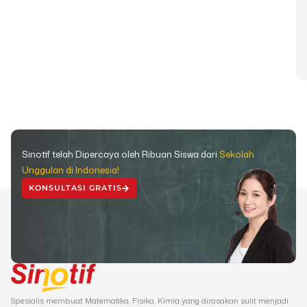
Sinotif telah Dipercaya oleh Ribuan Siswa dari
Sekolah
Unggulan di Indonesia!
KONSULTASI GRATIS
Spesialis membuat Matematika, Fisika, Kimia yang dirasakan sulit menjadi