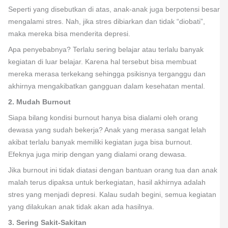
Seperti yang disebutkan di atas, anak-anak juga berpotensi besar
mengalami stres. Nah, jika stres dibiarkan dan tidak “diobati”,
maka mereka bisa menderita depresi.
Apa penyebabnya? Terlalu sering belajar atau terlalu banyak
kegiatan di luar belajar. Karena hal tersebut bisa membuat
mereka merasa terkekang sehingga psikisnya terganggu dan
akhirnya mengakibatkan gangguan dalam kesehatan mental.
2. Mudah Burnout
Siapa bilang kondisi burnout hanya bisa dialami oleh orang
dewasa yang sudah bekerja? Anak yang merasa sangat lelah
akibat terlalu banyak memiliki kegiatan juga bisa burnout.
Efeknya juga mirip dengan yang dialami orang dewasa.
Jika burnout ini tidak diatasi dengan bantuan orang tua dan anak
malah terus dipaksa untuk berkegiatan, hasil akhirnya adalah
stres yang menjadi depresi. Kalau sudah begini, semua kegiatan
yang dilakukan anak tidak akan ada hasilnya.
3. Sering Sakit-Sakitan