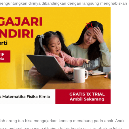
an menguntungkan dirinya dibandingkan dengan langsung menghabiskan
ulah orang tua bisa mengajarkan konsep menabung pada anak. Anak
isa membuat uang yang diterima habis begitu saja, anak akan lebih