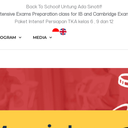
Back To School! Untung Ada Sinotif!
ntensive Exams Preparation class for IB and Cambridge Exa
Paket Intensif Persiapan TKA kelas 6 , 9 dan 12
ROGRAM
MEDIA