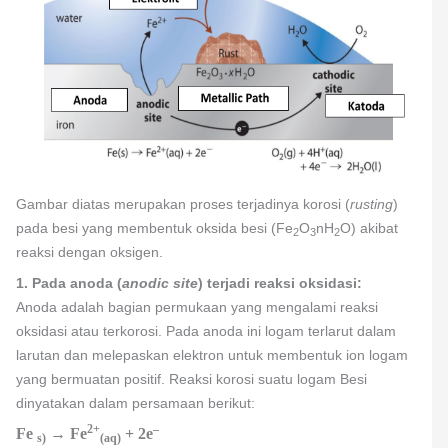
Gambar diatas merupakan proses terjadinya korosi (
rusting
)
pada besi yang membentuk oksida besi (Fe
O
nH
O) akibat
2
3
2
reaksi dengan oksigen.
1. Pada anoda (
anodic site
) terjadi reaksi oksidasi:
Anoda adalah bagian permukaan yang mengalami reaksi
oksidasi atau terkorosi. Pada anoda ini logam terlarut dalam
larutan dan melepaskan elektron untuk membentuk ion logam
yang bermuatan positif. Reaksi korosi suatu logam Besi
dinyatakan dalam persamaan berikut:
2+
–
Fe
→ Fe
+ 2e
s)
(aq)