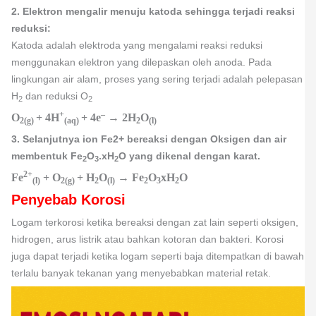
2. Elektron mengalir menuju katoda sehingga terjadi reaksi
reduksi:
Katoda adalah elektroda yang mengalami reaksi reduksi
menggunakan elektron yang dilepaskan oleh anoda. Pada
lingkungan air alam, proses yang sering terjadi adalah pelepasan
H
dan reduksi O
2
2
+
–
O
+ 4H
+ 4e
→ 2H
O
2(g)
(aq)
2
(l)
3. Selanjutnya ion Fe2+ bereaksi dengan Oksigen dan air
membentuk Fe
O
.xH
O yang dikenal dengan karat.
2
3
2
2+
Fe
+ O
+ H
O
→ Fe
O
xH
O
(l)
2(g)
2
(l)
2
3
2
Penyebab Korosi
Logam terkorosi ketika bereaksi dengan zat lain seperti oksigen,
hidrogen, arus listrik atau bahkan kotoran dan bakteri. Korosi
juga dapat terjadi ketika logam seperti baja ditempatkan di bawah
terlalu banyak tekanan yang menyebabkan material retak.