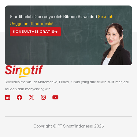
Sinotif telah Dipercaya oleh Ribuan Siswa dari
Sekolah
Unggulan di Indonesia!
KONSULTASI GRATIS
Spesialis membuat Matematika, Fisika, Kimia yang dirasakan sulit menjadi
mudah dan menyenangkan.
L
F
X
I
Y
i
a
-
n
o
n
c
t
s
u
k
e
w
t
t
e
b
i
a
u
d
o
t
g
b
Copyright © PT Sinotif Indonesia 2025
i
o
t
r
e
n
k
e
a