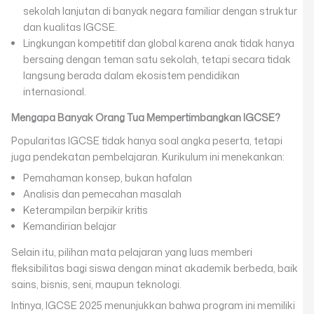
sekolah lanjutan di banyak negara familiar dengan struktur
dan kualitas IGCSE.
Lingkungan kompetitif dan global karena anak tidak hanya
bersaing dengan teman satu sekolah, tetapi secara tidak
langsung berada dalam ekosistem pendidikan
internasional.
Mengapa Banyak Orang Tua Mempertimbangkan IGCSE?
Popularitas IGCSE tidak hanya soal angka peserta, tetapi
juga pendekatan pembelajaran. Kurikulum ini menekankan:
Pemahaman konsep, bukan hafalan
Analisis dan pemecahan masalah
Keterampilan berpikir kritis
Kemandirian belajar
Selain itu, pilihan mata pelajaran yang luas memberi
fleksibilitas bagi siswa dengan minat akademik berbeda, baik
sains, bisnis, seni, maupun teknologi.
Intinya, IGCSE 2025 menunjukkan bahwa program ini memiliki