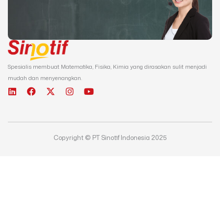
Spesialis membuat Matematika, Fisika, Kimia yang dirasakan sulit menjadi
mudah dan menyenangkan.
L
F
X
I
Y
i
a
-
n
o
n
c
t
s
u
k
e
w
t
t
e
b
i
a
u
d
o
t
g
b
Copyright © PT Sinotif Indonesia 2025
i
o
t
r
e
n
k
e
a
r
m