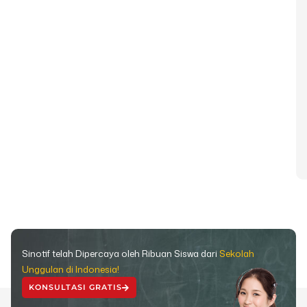
Sinotif telah Dipercaya oleh Ribuan Siswa dari
Sekolah
Unggulan di Indonesia!
KONSULTASI GRATIS