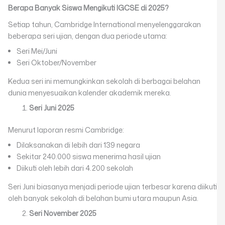
Berapa Banyak Siswa Mengikuti IGCSE di 2025?
Setiap tahun, Cambridge International menyelenggarakan
beberapa seri ujian, dengan dua periode utama:
Seri Mei/Juni
Seri Oktober/November
Kedua seri ini memungkinkan sekolah di berbagai belahan
dunia menyesuaikan kalender akademik mereka.
Seri Juni 2025
Menurut laporan resmi Cambridge:
Dilaksanakan di lebih dari 139 negara
Sekitar 240.000 siswa menerima hasil ujian
Diikuti oleh lebih dari 4.200 sekolah
Seri Juni biasanya menjadi periode ujian terbesar karena diikuti
oleh banyak sekolah di belahan bumi utara maupun Asia.
Seri November 2025