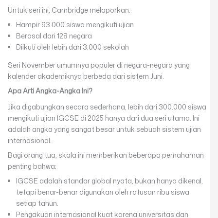
Untuk seri ini, Cambridge melaporkan:
Hampir 93.000 siswa mengikuti ujian
Berasal dari 128 negara
Diikuti oleh lebih dari 3.000 sekolah
Seri November umumnya populer di negara-negara yang
kalender akademiknya berbeda dari sistem Juni.
Apa Arti Angka-Angka Ini?
Jika digabungkan secara sederhana, lebih dari 300.000 siswa
mengikuti ujian IGCSE di 2025 hanya dari dua seri utama. Ini
adalah angka yang sangat besar untuk sebuah sistem ujian
internasional.
Bagi orang tua, skala ini memberikan beberapa pemahaman
penting bahwa:
IGCSE adalah standar global nyata, bukan hanya dikenal,
tetapi benar-benar digunakan oleh ratusan ribu siswa
setiap tahun.
Pengakuan internasional kuat karena universitas dan