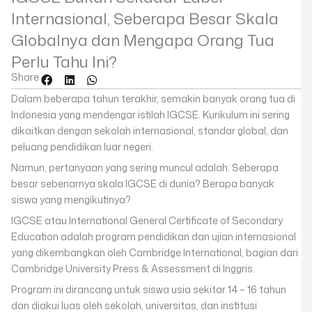
Internasional, Seberapa Besar Skala
Globalnya dan Mengapa Orang Tua
Perlu Tahu Ini?
Share
Dalam beberapa tahun terakhir, semakin banyak orang tua di
Indonesia yang mendengar istilah IGCSE. Kurikulum ini sering
dikaitkan dengan sekolah internasional, standar global, dan
peluang pendidikan luar negeri.
Namun, pertanyaan yang sering muncul adalah: Seberapa
besar sebenarnya skala IGCSE di dunia? Berapa banyak
siswa yang mengikutinya?
IGCSE atau International General Certificate of Secondary
Education adalah program pendidikan dan ujian internasional
yang dikembangkan oleh Cambridge International, bagian dari
Cambridge University Press & Assessment di Inggris.
Program ini dirancang untuk siswa usia sekitar 14 – 16 tahun
dan diakui luas oleh sekolah, universitas, dan institusi