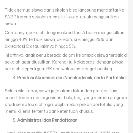
Tidak semua siswa dari sekolah bisa langsung mendaftar ke
SNBP karena sekolah memiliki ‘kuota’ untuk mengusulkan
siswa.
Contohnya, sekolah dengan akreditasi A boleh mengusulkan
hingga 40% terbaik siswa, akreditasi B hingga 25%, dan
akreditasi C atau lainnya hingga 5%.
Ini artinya, anak perlu berada dalam kelompok siswa terbaik di
sekolah agar diusulkan. Karena itu, kolaborasi dengan pihak
sekolah, seperti guru BK dan wali kelas, sangat penting.
Prestasi Akademik dan Nonakademik, serta Portofolio
Selain nilai rapor, siswa juga akan diukur dari prestasi lain,
seperti lomba dan organisasi. Lalu, bagi yang memilih program
studi seni atau olahraga, wajib melampirkan portofolio yang
memiliki jenis tertentu dan ketentuan khusus.
Administrasi dan Pendaftaran