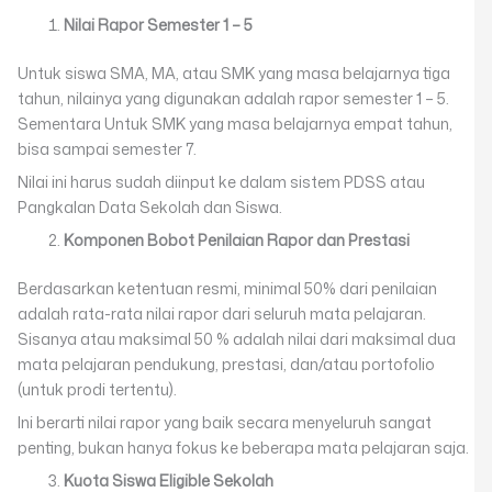
Nilai Rapor Semester 1 – 5
Untuk siswa SMA, MA, atau SMK yang masa belajarnya tiga
tahun, nilainya yang digunakan adalah rapor semester 1 – 5.
Sementara Untuk SMK yang masa belajarnya empat tahun,
bisa sampai semester 7.
Nilai ini harus sudah diinput ke dalam sistem PDSS atau
Pangkalan Data Sekolah dan Siswa.
Komponen Bobot Penilaian Rapor dan Prestasi
Berdasarkan ketentuan resmi, minimal 50% dari penilaian
adalah rata-rata nilai rapor dari seluruh mata pelajaran.
Sisanya atau maksimal 50 % adalah nilai dari maksimal dua
mata pelajaran pendukung, prestasi, dan/atau portofolio
(untuk prodi tertentu).
Ini berarti nilai rapor yang baik secara menyeluruh sangat
penting, bukan hanya fokus ke beberapa mata pelajaran saja.
Kuota Siswa Eligible Sekolah