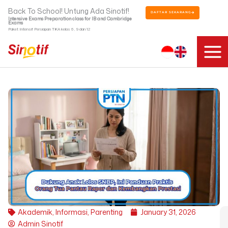
Skip
Back To School! Untung Ada Sinotif!
DAFTAR SEKARANG
to
Intensive Exams Preparation class for IB and Cambridge
Exams
content
Paket Intensif Persiapan TKA kelas 6 , 9 dan 12
Akademik
,
Informasi
,
Parenting
January 31, 2026
Admin Sinotif