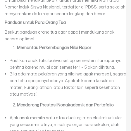
Untuk bisa mengikuti SPBN, anak harus memiliki NISN atau
Nomor Induk Siswa Nasional, terdaftar di PDSS, serta sekolah
menyerahkan data rapor secara lengkap dan benar.
Panduan untuk Para Orang Tua
Berikut panduan orang tua agar dapat mendukung anak
secara optimal.
Memantau Perkembangan Nilai Rapor
Pastikan anak tahu bahwa setiap semester nilai rapornya
penting karena mulai dari semester 1 – 5 akan dihitung.
Bila ada mata pelajaran yang nilainya agak merosot, segera
cari tahu apa penyebabnya. Apakah karena kesulitan
materi, kurang latihan, atau faktor lain seperti kesehatan
atau motivasi.
Mendorong Prestasi Nonakademik dan Portofolio
Ajak anak memilih satu atau dua kegiatan ekstrakurikuler
yang sesuai minatnya, misalnya organisasi sekolah, olah