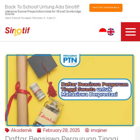
Skip
Back To School! Untung Ada Sinotif!
DAFTAR SEKARANG
to
Intensive Exams Preparation class for IB and Cambridge
Exams
content
Paket Intensif Persiapan TKA kelas 6 , 9 dan 12
Akademik
February 28, 2025
imajiner
Daftar Beasiswa Perguruan Tinggi