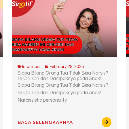
Informasi
February 28, 2025
Siapa Bilang Orang Tua Tidak Bisa Narsis?
Ini Ciri-Ciri dan Dampaknya pada Anak!
Siapa Bilang Orang Tua Tidak Bisa Narsis?
Ini Ciri-Ciri dan Dampaknya pada Anak!
Narcissistic personality
BACA SELENGKAPNYA