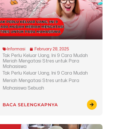
Informasi
February 28, 2025
Tak Perlu Keluar Uang, Ini 9 Cara Mudah
Meriah Mengatasi Stres untuk Para
Mahasiswa
Tak Perlu Keluar Uang, Ini 9 Cara Mudah
Meriah Mengatasi Stres untuk Para
Mahasiswa Sebuah
BACA SELENGKAPNYA