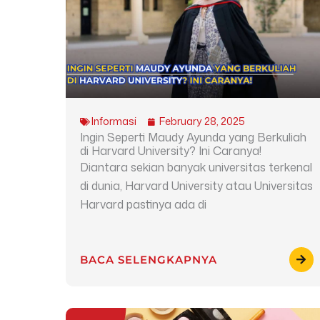
Informasi
February 28, 2025
Ingin Seperti Maudy Ayunda yang Berkuliah
di Harvard University? Ini Caranya!
Diantara sekian banyak universitas terkenal
di dunia, Harvard University atau Universitas
Harvard pastinya ada di
BACA SELENGKAPNYA