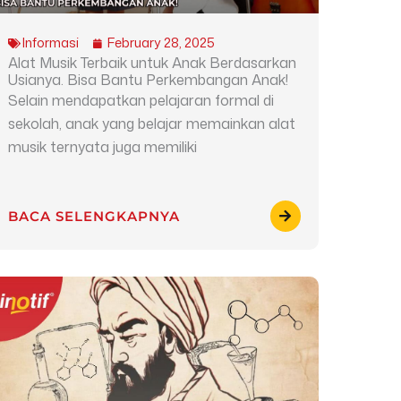
Informasi
February 28, 2025
Alat Musik Terbaik untuk Anak Berdasarkan
Usianya. Bisa Bantu Perkembangan Anak!
Selain mendapatkan pelajaran formal di
sekolah, anak yang belajar memainkan alat
musik ternyata juga memiliki
BACA SELENGKAPNYA