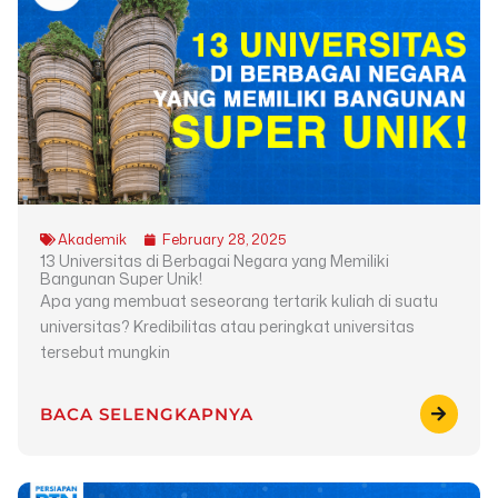
Akademik
February 28, 2025
13 Universitas di Berbagai Negara yang Memiliki
Bangunan Super Unik!
Apa yang membuat seseorang tertarik kuliah di suatu
universitas? Kredibilitas atau peringkat universitas
tersebut mungkin
BACA SELENGKAPNYA