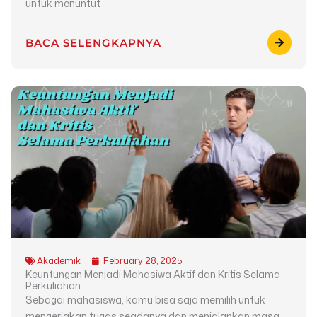
untuk menuntut
BACA SELENGKAPNYA
Akademik
February 28, 2025
Keuntungan Menjadi Mahasiwa Aktif dan Kritis Selama
Perkuliahan
Sebagai mahasiswa, kamu bisa saja memilih untuk
mengerjakan tugas seadanya dan menjalankan masa