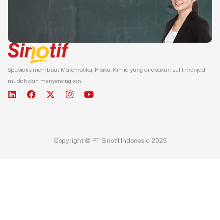
Spesialis membuat Matematika, Fisika, Kimia yang dirasakan sulit menjadi
mudah dan menyenangkan.
L
F
X
I
Y
i
a
-
n
o
n
c
t
s
u
k
e
w
t
t
e
b
i
a
u
d
o
t
g
b
Copyright © PT Sinotif Indonesia 2025
i
o
t
r
e
n
k
e
a
r
m