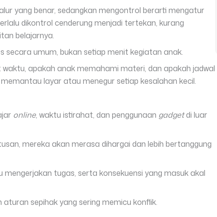
alur yang benar, sedangkan mengontrol berarti mengatur
terlalu dikontrol cenderung menjadi tertekan, kurang
tan belajarnya.
es secara umum, bukan setiap menit kegiatan anak.
pat waktu, apakah anak memahami materi, dan apakah jadwal
s memantau layar atau menegur setiap kesalahan kecil.
ajar
online
, waktu istirahat, dan penggunaan
gadget
di luar
tusan, mereka akan merasa dihargai dan lebih bertanggung
u mengerjakan tugas, serta konsekuensi yang masuk akal
an aturan sepihak yang sering memicu konflik.