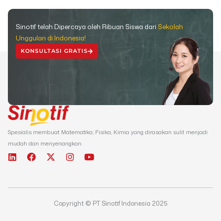
Sinotif telah Dipercaya oleh Ribuan Siswa dari
Sekolah
Unggulan di Indonesia!
KONSULTASI GRATIS
Spesialis membuat Matematika, Fisika, Kimia yang dirasakan sulit menjadi
mudah dan menyenangkan.
L
F
X
I
Y
i
a
-
n
o
n
c
t
s
u
k
e
w
t
t
e
b
i
a
u
d
o
t
g
b
Copyright © PT Sinotif Indonesia 2025
i
o
t
r
e
n
k
e
a