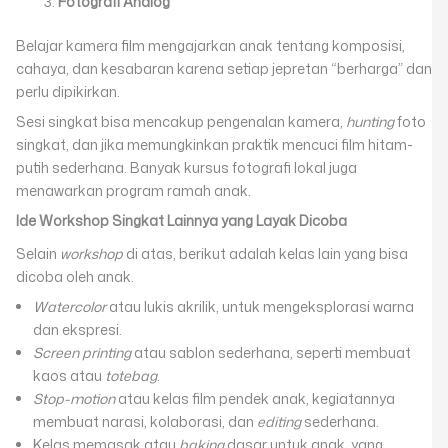
Fotografi Analog
Belajar kamera film mengajarkan anak tentang komposisi,
cahaya, dan kesabaran karena setiap jepretan “berharga” dan
perlu dipikirkan.
Sesi singkat bisa mencakup pengenalan kamera,
hunting
foto
singkat, dan jika memungkinkan praktik mencuci film hitam-
putih sederhana. Banyak kursus fotografi lokal juga
menawarkan program ramah anak.
Ide Workshop Singkat Lainnya yang Layak Dicoba
Selain
workshop
di atas, berikut adalah kelas lain yang bisa
dicoba oleh anak.
Watercolor
atau lukis akrilik, untuk mengeksplorasi warna
dan ekspresi.
Screen printing
atau sablon sederhana, seperti membuat
kaos atau
totebag
.
Stop-motion
atau kelas film pendek anak, kegiatannya
membuat narasi, kolaborasi, dan
editing
sederhana.
Kelas memasak atau
baking
dasar untuk anak, yang