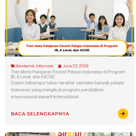
a
a
a
a
a
a
a
a
a
a
a
a
g
g
g
g
g
g
g
g
g
g
g
g
e
e
e
e
e
e
e
e
e
e
e
e
Akademik
,
Informasi
June 23, 2026
Tren Mata Pelajaran Favorit Pelajar Indonesia di Program
IB, A Level, dan IGCSE
Dalam beberapa tahun terakhir, semakin banyak pelajar
Indonesia yang mengikuti program pendidikan
internasional seperti International
BACA SELENGKAPNYA