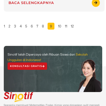
BACA SELENGKAPNYA
1
2
3
4
5
6
7
8
9
10
11
12
Sinotif telah Dipercaya oleh Ribuan Siswa dari
Sekolah
Unggulan di Indonesia!
KONSULTASI GRATIS
Spesialis membuat Matematika, Fisika, Kimia yang dirasakan sulit menjadi