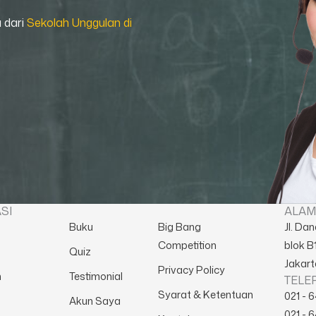
a dari
Sekolah Unggulan di
SI
ALAM
a
Buku
Big Bang
Jl. Da
Competition
blok B1
Quiz
Jakart
Privacy Policy
m
Testimonial
TELE
Syarat & Ketentuan
021 - 
Akun Saya
021 - 