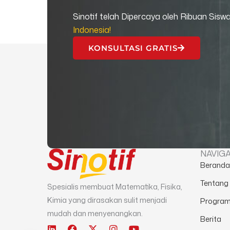
Sinotif telah Dipercaya oleh Ribuan Sisw
Indonesia!
KONSULTASI GRATIS
NAVIGA
Berand
Tentang
Spesialis membuat Matematika, Fisika,
Kimia yang dirasakan sulit menjadi
Progra
mudah dan menyenangkan.
Berita
L
F
X
I
Y