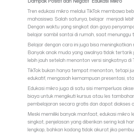
Dampak Positif dan Negatif Edukasi Mikro
Tren edukasi mikro melalui TikTok membawa beb
mahasiswa. Salah satunya, belajar menjadi lebi
Dengan waktu yang singkat dan gaya penyampaian
belajar sambil santai di rumah, saat menunggu t
Belajar dengan cara ini juga bisa meningkatkan
Banyak anak muda yang awalnya tidak tertarik 
lebih jauh setelah menonton versi singkatnya di 
TikTok bukan hanya tempat menonton, tetapi j
edukatif, mengasah kemampuan presentasi, storyte
Edukasi mikro juga di satu sisi memperluas aks
biaya untuk mengikuti kursus atau les tambaha
pembelajaran secara gratis dan dapat diakses o
Meski memiliki banyak manfaat, edukasi mikro l
singkat, penjelasan yang diberikan sering kali 
lengkap, bahkan kadang tidak akurat jika pembua