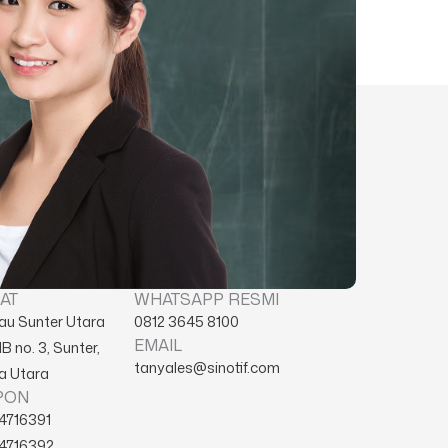
AT
WHATSAPP RESMI
nau Sunter Utara
0812 3645 8100
EMAIL
B no. 3, Sunter,
tanyales@sinotif.com
a Utara
PON
64716391
64716392