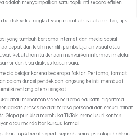
ya adalah menyampaikan satu topik inti secara efisien
m bentuk video singkat yang membahas satu materi, tips,
asi yang tumbuh bersama internet dan media sosial.
o cepat dan lebih memilih pembelajaran visual atau
jawab kebutuhan itu dengan menyajikan informasi melalui
sumsi, dan bisa diakses kapan saja.
media belajar karena beberapa faktor. Pertama, format
n dalam durasi pendek dan langsung ke inti, membuat
miliki rentang atensi singkat.
ukai atau menonton video bertema edukatif, algoritma
menjadikan proses belajar terasa personal dan sesuai minat
is. Siapa pun bisa membuka TikTok, menelusuri konten
ayar atau mendaftar kursus formal.
ikan topik berat seperti sejarah, sains, psikologi, bahkan