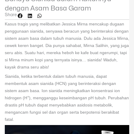
dengan Asam Basa Garam
Share
Kasus tragis yang melibatkan Jessica Mirna mencakup dugaan
penggunaan sianida, senyawa beracun yang berinteraksi dengan
sistem asam basa dalam tubuh manusia. Dulu ada Jessica Mirna,
cewek keren banget. Dia punya sahabat, Mirna Salihin, yang juga
seru abis. Suatu hari, mereka heboh ke kafe buat ngerumpi, tapi
si Mirna minum kopi yang ternyata isinya… sianida! Waduh,
kayak drama seru abis!
Sianida, ketika terbentuk dalam tubuh manusia, dapat
membentuk asam sianida (HCN) yang berinteraksi dengan
sistem asam basa. Ion sianida meningkatkan konsentrasi ion
+
hidrogen (H
), mengganggu keseimbangan pH tubuh. Perubahan
drastis pH tubuh dapat menyebabkan asidosis metabolik,
mengancam fungsi sel dan organ serta berpotensi berakibat
fatal.