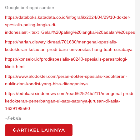
Google berbagai sumber
https://databoks.katadata.co.id/infografik/2024/04/29/10-dokter-
spesialis-paling-langka-di-
indonesia#:~:text=Gelar%20paling%20langka%20adalah%20spesi
https://harian.disway.id/read/701630/mengenal-spesialis-
kedokteran-kelautan-prodi-baru-universitas-hang-tuah-surabaya
https://konselor.id/prodi/spesialis-a0240-spesialis-parasitologi-
klinik.html
https://www.alodokter.com/peran-dokter-spesialis-kedokteran-
nuklir-dan-kondisi-yang-bisa-ditanganinya
https://edukasi.sindonews.com/read/625245/211/mengenal-prodi-
kedokteran-penerbangan-ui-satu-satunya-jurusan-di-asia-
1639199560
~Febria
ARTIKEL LAINNYA