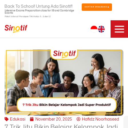
Skip
Back To School! Untung Ada Sinotif!
DAFTAR SEKARANG
to
Intensive Exams Preparation class for IB and Cambridge
Exams
content
Paket Intensif Persiapan TKA kelas 6 , 9 dan 12
Edukasi
November 20, 2025
Hafidz Noorhaseed
7 Trik Jitu Bikin Belajar Kelompok Jadi