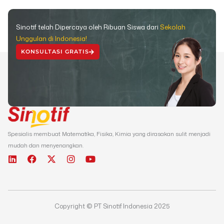
Sinotif telah Dipercaya oleh Ribuan Siswa dari
Sekolah
Unggulan di Indonesia!
KONSULTASI GRATIS
Spesialis membuat Matematika, Fisika, Kimia yang dirasakan sulit menjadi
mudah dan menyenangkan.
L
F
X
I
Y
i
a
-
n
o
n
c
t
s
u
k
e
w
t
t
e
b
i
a
u
d
o
t
g
b
Copyright © PT Sinotif Indonesia 2025
i
o
t
r
e
n
k
e
a