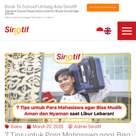
Skip
Back To School! Untung Ada Sinotif!
DAFTAR SEKARANG
to
Intensive Exams Preparation class for IB and Cambridge
Exams
content
Paket Intensif Persiapan TKA kelas 6 , 9 dan 12
Sains
March 20, 2025
Admin Sinotif
7 Tips untuk Para Mahasiswa agar Bisa