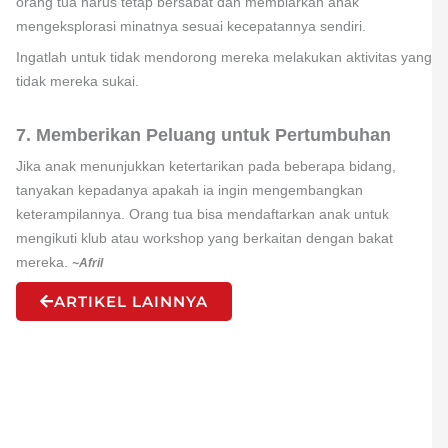
orang tua harus tetap bersabat dan membiarkan anak
mengeksplorasi minatnya sesuai kecepatannya sendiri.
Ingatlah untuk tidak mendorong mereka melakukan aktivitas yang
tidak mereka sukai.
7. Memberikan Peluang untuk Pertumbuhan
Jika anak menunjukkan ketertarikan pada beberapa bidang,
tanyakan kepadanya apakah ia ingin mengembangkan
keterampilannya. Orang tua bisa mendaftarkan anak untuk
mengikuti klub atau workshop yang berkaitan dengan bakat
mereka.
~Afril
ARTIKEL LAINNYA