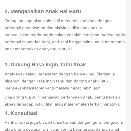
2. Mengenalkan Anak Hal Baru
Orang tua juga bisa lebih aktif mengenalkan anak dengan
berbagai pengalaman dan aktivitas. Jika anak belum
menunjukkan tanda-tanda bakat, cobalah kenalkan mereka pada
berbagai minat dan hobi, dari seni hingga sains untuk membantu
anak menemukan apa yang ia sukai.
3. Dukung Rasa Ingin Tahu Anak
Anak-anak selalu penasaran dengan banyak hal. Biarkan ia
dipenuhi dengan rasa ingin tahu dan dorong anak untuk
mengeksplorasi topik yang mereka minati lebih jauh.
Jika orang tua sulit menjawab pertanyaan anak, bantu berikan
akses terhadap buku, film, atau materi-materi terkait minatnya.
4. Konsultasi
Perihal bakat juga bisa dikonsultasikan dengan guru, pengasuh,
atau orang dewasa lain
yang sering berinteraksi dengan anak