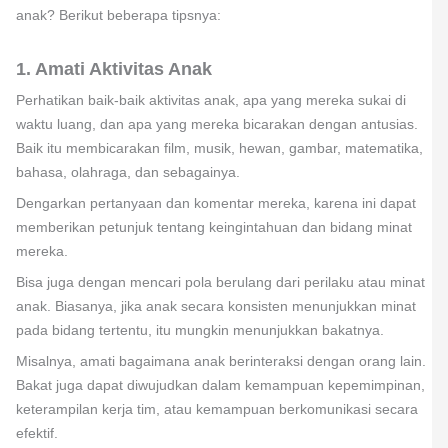
anak? Berikut beberapa tipsnya:
1. Amati Aktivitas Anak
Perhatikan baik-baik aktivitas anak, apa yang mereka sukai di
waktu luang, dan apa yang mereka bicarakan dengan antusias.
Baik itu membicarakan film, musik, hewan, gambar, matematika,
bahasa, olahraga, dan sebagainya.
Dengarkan pertanyaan dan komentar mereka, karena ini dapat
memberikan petunjuk tentang keingintahuan dan bidang minat
mereka.
Bisa juga dengan mencari pola berulang dari perilaku atau minat
anak. Biasanya, jika anak secara konsisten menunjukkan minat
pada bidang tertentu, itu mungkin menunjukkan bakatnya.
Misalnya, amati bagaimana anak berinteraksi dengan orang lain.
Bakat juga dapat diwujudkan dalam kemampuan kepemimpinan,
keterampilan kerja tim, atau kemampuan berkomunikasi secara
efektif.