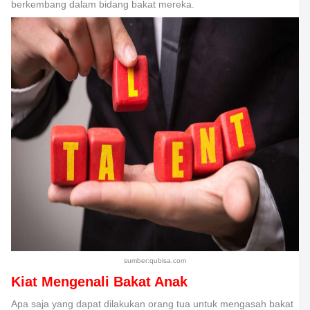
berkembang dalam bidang bakat mereka.
sumber:qubisa.com
Kiat Mengenali Bakat Anak
Apa saja yang dapat dilakukan orang tua untuk mengasah bakat