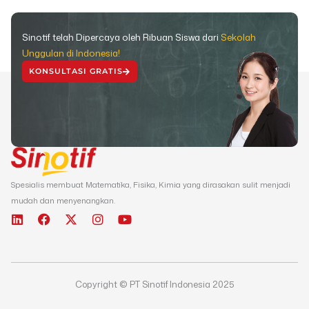
Sinotif telah Dipercaya oleh Ribuan Siswa dari
Sekolah
Unggulan di Indonesia!
KONSULTASI GRATIS
Spesialis membuat Matematika, Fisika, Kimia yang dirasakan sulit menjadi
mudah dan menyenangkan.
L
F
X
I
Y
i
a
-
n
o
n
c
t
s
u
k
e
w
t
t
e
b
i
a
u
d
o
t
g
b
Copyright © PT Sinotif Indonesia 2025
i
o
t
r
e
n
k
e
a