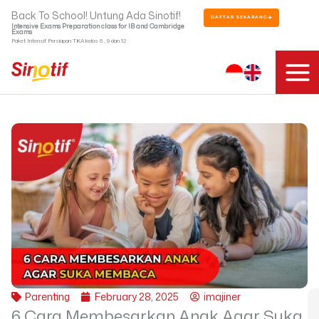
Skip
Back To School! Untung Ada Sinotif!
DAFTAR SEKARANG
to
Intensive Exams Preparation class for IB and Cambridge
Exams
content
Paket Intensif Persiapan TKA kelas 6 , 9 dan 12
Parenting
February 28, 2025
imajiner
6 Cara Membesarkan Anak Agar Suka