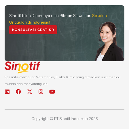
Sinotif telah Dipercaya oleh Ribuan Siswa dari
Sekolah
Unggulan di Indonesia!
KONSULTASI GRATIS
Spesialis membuat Matematika, Fisika, Kimia yang dirasakan sulit menjadi
mudah dan menyenangkan.
L
F
X
I
Y
i
a
-
n
o
n
c
t
s
u
k
e
w
t
t
e
b
i
a
u
d
o
t
g
b
Copyright © PT Sinotif Indonesia 2025
i
o
t
r
e
n
k
e
a